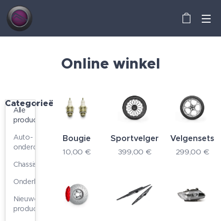
Online winkel
Categorieën
Alle
producten
Auto-
Bougie
Sportvelgen
Velgensets
onderdelen
10,00
€
399,00
€
299,00
€
Chassis
Onderhoud
Nieuwe
producten