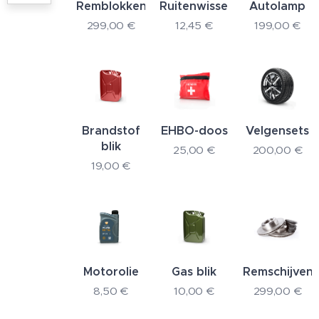
Remblokken
Ruitenwissers
Autolamp
299,00
€
12,45
€
199,00
€
Brandstof
EHBO-doos
Velgensets
blik
25,00
€
200,00
€
19,00
€
Motorolie
Gas blik
Remschijven
8,50
€
10,00
€
299,00
€